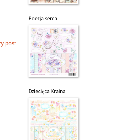
Poezja serca
zy post
Dziecięca Kraina