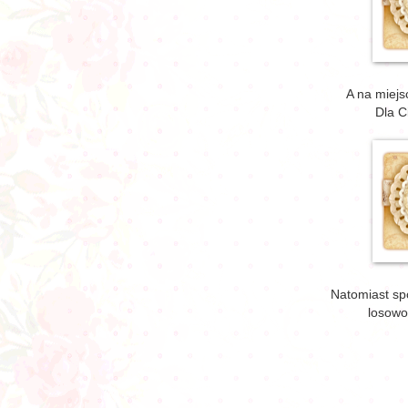
A na miejs
Dla C
Natomiast spo
losowo