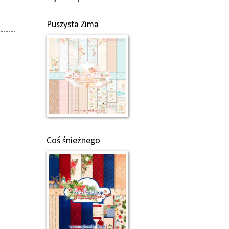
Puszysta Zima
Coś śnieżnego