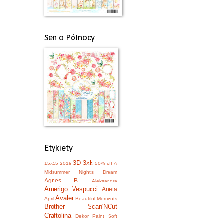
Sen o Północy
Etykiety
3D
3xk
15x15
2018
50% off
A
Midsummer Night's Dream
Agnes B.
Aleksandra
Amerigo Vespucci
Aneta
Avaler
April
Beautiful Moments
Brother Scan'NCut
Craftolina
Dekor Paint Soft