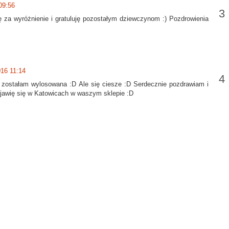
09:56
ę za wyróżnienie i gratuluję pozostałym dziewczynom :) Pozdrowienia
016 11:14
 zostałam wylosowana :D Ale się ciesze :D Serdecznie pozdrawiam i
ojawię się w Katowicach w waszym sklepie :D