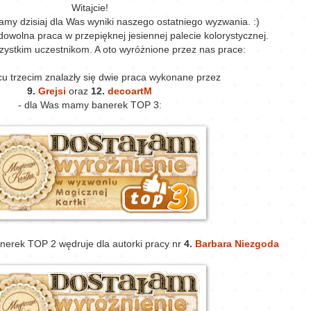
Witajcie!
amy dzisiaj dla Was wyniki naszego ostatniego wyzwania. :)
owolna praca w przepięknej jesiennej palecie kolorystycznej.
ystkim uczestnikom. A oto wyróżnione przez nas prace:
cu trzecim znalazły się dwie praca wykonane przez
9.
Grejsi
oraz
12.
decoartM
- dla Was mamy banerek TOP 3:
anerek TOP 2 wędruje dla autorki pracy nr
4.
Barbara Niezgoda