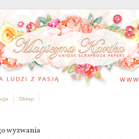
acje
Sklep
go wyzwania